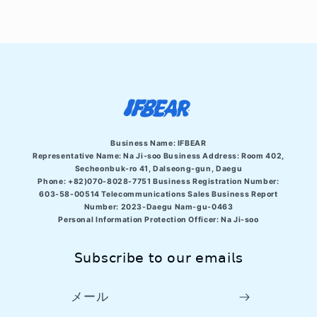
Business Name: IFBEAR
Representative Name: Na Ji-soo Business Address:
Room 402,
Secheonbuk-ro 41, Dalseong-gun, Daegu
Phone: +82)070-8028-7751 Business Registration Number:
603-58-00514 Telecommunications Sales Business Report
Number: 2023-Daegu Nam-gu-0463
Personal Information Protection Officer: Na Ji-soo
𝖲𝗎𝖻𝗌𝖼𝗋𝗂𝖻𝖾 𝗍𝗈 𝗈𝗎𝗋 𝖾𝗆𝖺𝗂𝗅𝗌
メール