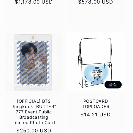
정
$1,178.00 USD
정
$578.00 USD
가
가
카트에 추가
카트에 추가
품절
[OFFICIAL] BTS
POSTCARD
Jungkook “BUTTER”
TOPLOADER
777 Event Public
정
$14.21 USD
Broadcasting
가
Limited Photo Card
정
$250.00 USD