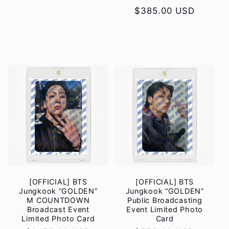
정
$385.00 USD
가
카트에 추가
카트에 추가
[OFFICIAL] BTS
[OFFICIAL] BTS
Jungkook “GOLDEN”
Jungkook “GOLDEN”
M COUNTDOWN
Public Broadcasting
Broadcast Event
Event Limited Photo
Limited Photo Card
Card