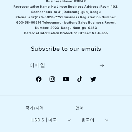
Business Name: IFBEAR
Representative Name: Na Ji-soo Business Address:
Room 402,
Secheonbuk-ro 41, Dalseong-gun, Daegu
Phone: +82)070-8028-7751 Business Registration Number:
603-58-00514 Telecommunications Sales Business Report
Number: 2023-Daegu Nam-gu-0463
Personal Information Protection Officer: Na Ji-soo
𝖲𝗎𝖻𝗌𝖼𝗋𝗂𝖻𝖾 𝗍𝗈 𝗈𝗎𝗋 𝖾𝗆𝖺𝗂𝗅𝗌
이메일
Facebook
Instagram
YouTube
TikTok
Twitter
국가/지역
언어
USD $ | 미국
한국어