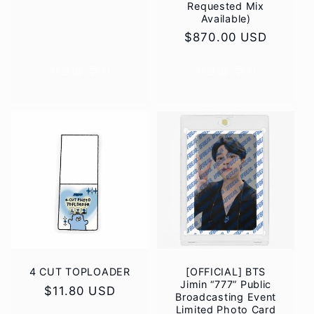
Requested Mix
Available)
정
$870.00 USD
가
카트에 추가
카트에 추가
4 CUT TOPLOADER
[OFFICIAL] BTS
Jimin “777” Public
정
$11.80 USD
Broadcasting Event
가
Limited Photo Card